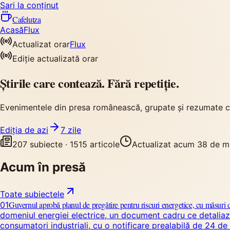
Sari la conținut
Cafelutza
Acasă
Flux
Actualizat orar
Flux
Ediție actualizată orar
Știrile care contează. Fără repetiție.
Evenimentele din presa românească, grupate și rezumate cu
Ediția de azi
7 zile
207
subiecte ·
1515
articole
Actualizat acum 38 de m
Acum în presă
Toate subiectele
Guvernul aprobă planul de pregătire pentru riscuri energetice, cu măsuri d
01
domeniul energiei electrice, un document cadru ce detaliază
consumatori industriali, cu o notificare prealabilă de 24 de 