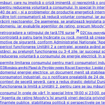
măsuri, care nu implică o criză iminentă, ci reprezintă o pro
pentru reducerea voluntară a consumului, în special în inter
40 de ani – și a problemelor de producție energetică internă
către toți consumatorii să reducă voluntar consumul, iar aut
răcirii reactoarelor. De asemenea, se analizează legislația p
domeniu, iar evaluările agențiilor de rating, precum Moody's
Criza energeti
retrogradare a ratingului de țară.
176
surse
02
controlată a patru barje încărcate cu rocă, menită să creasc
motive de siguranță, conform Administrației Naționale "Apel
pericol funcționarea Unității 2 a centralei, aceasta având a
stânci, au prelungit funcționarea cu 3-4 zile, iar succesul s
reducerea voluntară a consumului de energie electrică, în sp
permite limitarea consumului pentru marii consumatori indust
România aprobă Planul de Pregătire pentru Riscuri Energetice: Limitări pe
03
domeniul energiei electrice, un document menit să stabileasc
consumatori industriali, cu o notificare prealabilă de 24 de o
context de secetă severă, care a redus drastic debitul Dunăr
funcționarea la limită a Unității 2, pentru care se iau măsur
consumul în orele de vârf, în special între 19:00 și 23:00, p
"
Agenția de rating Moody's își anunță vineri decizia privind 
finanțele publice, stabilitatea politică și perspectivele pe