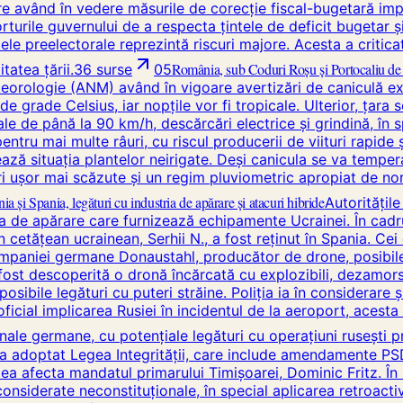
 având în vedere măsurile de corecție fiscal-bugetară imple
forturile guvernului de a respecta țintele de deficit bugeta
adele preelectorale reprezintă riscuri majore. Acesta a crit
România, sub Coduri Roșu și Portocaliu de C
tatea țării.
36
surse
05
orologie (ANM) având în vigoare avertizări de caniculă ext
grade Celsius, iar nopțile vor fi tropicale. Ulterior, țara 
le de până la 90 km/h, descărcări electrice și grindină, în spe
ntru mai multe râuri, cu riscul producerii de viituri rapide
vează situația plantelor neirigate. Deși canicula se va tempe
șor mai scăzute și un regim pluviometric apropiat de normal
 și Spania, legături cu industria de apărare și atacuri hibride
Autoritățil
tria de apărare care furnizează echipamente Ucrainei. În cadr
n cetățean ucrainean, Serhii N., a fost reținut în Spania. Cei
mpaniei germane Donaustahl, producător de drone, posibile p
 fost descoperită o dronă încărcată cu explozibili, dezamorsa
ibile legături cu puteri străine. Poliția ia în considerare și
cial implicarea Rusiei în incidentul de la aeroport, acesta s
onale germane, cu potențiale legături cu operațiuni rusești 
a adoptat Legea Integrității, care include amendamente PSD
ea afecta mandatul primarului Timișoarei, Dominic Fritz. În u
onsiderate neconstituționale, în special aplicarea retroactiv