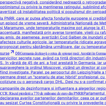
perspectivă negativă, considerând nedreaptă o retrogradare
optimismul cu privire la menținerea ratingului, subliniind e
avertizat că instabilitatea politică și populismul din perio
la PNRR, care ar putea afecta fondurile europene și credibili
un episod de vreme severă, Administrația Națională de Mete
și Maramureș, unde temperaturile maxime pot ajunge la 41 de 
accentuată, manifestată prin averse torențiale, vijelii cu rafa
au emis, de asemenea, avertizări Cod Galben de inundații pe
afecteze culturile agricole, iar temperaturile ridicate agra
prognozat pentru săptămâna următoare, dar cu temperaturi u
Germania dezleagă o rețea de spionaj rusă: Arestări în Germania
surse
06
serviciilor secrete ruse, având ca țintă directori din indus
S., în vârstă de 45 de ani, a fost arestată în Germania, iar u
supraveghere la ordinul Moscovei, vizând un director al co
fiind investigate. Paralel, pe aeroportul din Leipzig/Halle a
germane drept un "scenariu de atac hibrid" profesional, cu pos
coliziune cu o aeronavă cargo DHL. Deși nu s-a confirmat ofi
campaniile de dezinformare și influențare a alegerilor regi
CCR: Riscul pierderii a 770 de milioane de euro din PNRR
Parlamentul 
declararea averilor partenerilor demnitarilor, ceea ce ar put
au sesizat Curtea Constituțională cu privire la prevederile c