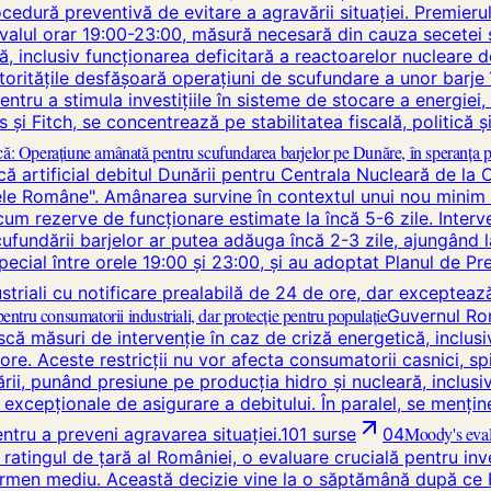
cedură preventivă de evitare a agravării situației. Premierul
valul orar 19:00-23:00, măsură necesară din cauza secetei sev
, inclusiv funcționarea deficitară a reactoarelor nucleare d
oritățile desfășoară operațiuni de scufundare a unor barje î
entru a stimula investițiile în sisteme de stocare a energiei
 și Fitch, se concentrează pe stabilitatea fiscală, politică
că: Operațiune amânată pentru scufundarea barjelor pe Dunăre, în speranța 
ă artificial debitul Dunării pentru Centrala Nucleară de la 
e Române". Amânarea survine în contextul unui nou minim ist
cum rezerve de funcționare estimate la încă 5-6 zile. Interv
cufundării barjelor ar putea adăuga încă 2-3 zile, ajungând la
ecial între orele 19:00 și 23:00, și au adoptat Planul de Pre
riali cu notificare prealabilă de 24 de ore, dar exceptează c
ntru consumatorii industriali, dar protecție pentru populație
Guvernul Rom
ă măsuri de intervenție în caz de criză energetică, inclusiv
re. Aceste restricții nu vor afecta consumatorii casnici, spit
ii, punând presiune pe producția hidro și nucleară, inclusiv
i excepționale de asigurare a debitului. În paralel, se menți
Moody's eval
entru a preveni agravarea situației.
101
surse
04
ratingul de țară al României, o evaluare crucială pentru inves
 termen mediu. Această decizie vine la o săptămână după ce F