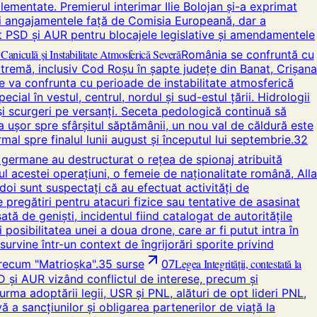
mentate. Premierul interimar Ilie Bolojan și-a exprimat
r și angajamentele față de Comisia Europeană, dar a
icat PSD și AUR pentru blocajele legislative și amendamentele
aniculă și Instabilitate Atmosferică Severă
România se confruntă cu
remă, inclusiv Cod Roșu în șapte județe din Banat, Crișana
se va confrunta cu perioade de instabilitate atmosferică
cial în vestul, centrul, nordul și sud-estul țării. Hidrologii
 și scurgeri pe versanți. Seceta pedologică continuă să
ra ușor spre sfârșitul săptămânii, un nou val de căldură este
 spre finalul lunii august și începutul lui septembrie.
32
e germane au destructurat o rețea de spionaj atribuită
ul acestei operațiuni, o femeie de naționalitate română, Alla
 doi sunt suspectați că au efectuat activități de
regătiri pentru atacuri fizice sau tentative de asasinat
tă de geniști, incidentul fiind catalogat de autoritățile
 posibilitatea unei a doua drone, care ar fi putut intra în
urvine într-un context de îngrijorări sporite privind
Legea Integrității, contestată la
precum "Matrioșka".
35
surse
07
 și AUR vizând conflictul de interese, precum și
rma adoptării legii, USR și PNL, alături de opt lideri PNL,
ă a sancțiunilor și obligarea partenerilor de viață la