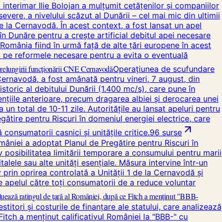
 interimar Ilie Bolojan a mulțumit cetățenilor și companiilor
ere, a nivelului scăzut al Dunării – cel mai mic din ultimii
e la Cernavodă. În acest context, a fost lansat un apel
n Dunăre pentru a crește artificial debitul apei necesare
, România fiind în urmă față de alte țări europene în acest
 și pe reformele necesare pentru a evita o eventuală
prelungirii funcționării CNE Cernavodă
Operațiunea de scufundare
Cernavodă, a fost amânată pentru vineri, 7 august, din
oric al debitului Dunării (1.400 mc/s), care pune în
ențiile anterioare, precum dragarea albiei și derocarea unei
 un total de 10-11 zile. Autoritățile au lansat apeluri pentru
gătire pentru Riscuri în domeniul energiei electrice, care
onsumatorii casnici și unitățile critice.
96
surse
âniei a adoptat Planul de Pregătire pentru Riscuri în
 posibilitatea limitării temporare a consumului pentru marii
alele sau alte unități esențiale. Măsura intervine într-un
 prin oprirea controlată a Unității 1 de la Cernavodă și
ne apelul către toți consumatorii de a reduce voluntar
uează ratingul de țară al României, după ce Fitch a menținut "BBB-
titori și costurile de finanțare ale statului, care analizează
itch a menținut calificativul României la "BBB-" cu