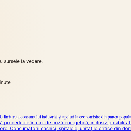
 sursele la vedere.
inute
e limitare a consumului industrial și apeluri la economisire din partea popula
 procedurile în caz de criză energetică, inclusiv posibilita
ore. Consumatorii casnici, spitalele, unitățile critice din do